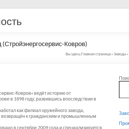
ость
д (Стройэнергосервис-Ковров)
Вы здесь:
Главная страница
»
Заводы
»
Пои
ервис‑Ковров» ведёт историю от
ове в 1898 году, развившись впоследствии в
аботал как филиал оружейного завода,
Зав
ны возвращён к гражданским и промышленным
Про
вано в сентябре 2009 года и специализируется