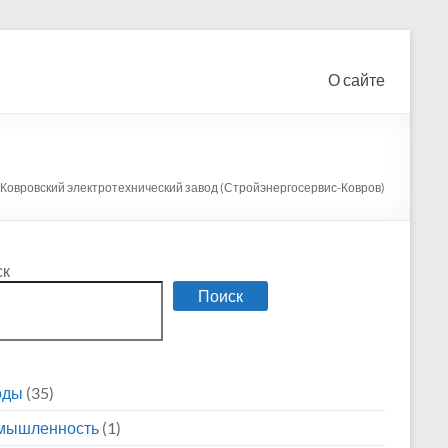
О сайте
Ковровский электротехнический завод (Стройэнергосервис-Ковров)
ск
Поиск
оды
(35)
мышленность
(1)