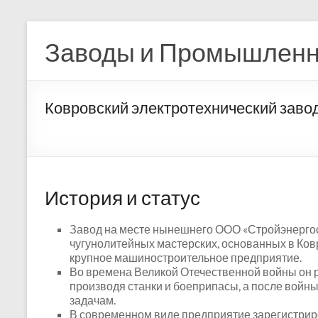
Перейти
к
Заводы и Промышленн
содержимому
Ковровский электротехнический заво
История и статус
Завод на месте нынешнего ООО «Стройэнергос
чугунолитейных мастерских, основанных в Ковр
крупное машиностроительное предприятие.
Во времена Великой Отечественной войны он р
производя станки и боеприпасы, а после вой
задачам.
В современном виде предприятие зарегистриро