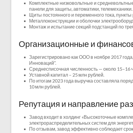
Комплектные низковольтные и средневольтные
панели для защиты, автоматики, телемеханики.
Щиты постоянного и переменного тока, пункт
Металлоконструкции и оболочки электрообору
Монтаж и испытание секций подстанций по тре
Организационные и финансо
Зарегистрировано как ООО в ноябре 2017 года
Инноваций”.
Среднесписочная численность — около 15–16 ч
Уставной капитал – 25 млн рублей.
По итогам 2023 года выручка составляла поряд
10 млн рублей.
Репутация и направление ра
Завод входит в холдинг «Высокоточные компле
электрораспределительных систем для энергет
По отзывам, завод эффективно соблюдает срок