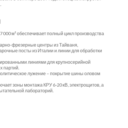
.
и
 000 м² обеспечивает полный цикл производства
арно-фрезерные центры из Тайваня,
рочные посты из Италии и линии для обработки
изированными линиями для крупносерийной
х партий.
ролитическое лужение – покрытие шины оловом
чает зоны монтажа КРУ 6‑20 кВ, электрощитов, а
ытательной лабораторий.