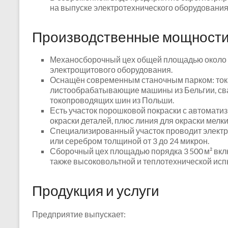
на выпуске электротехнического оборудования
Производственные мощност
Механосборочный цех общей площадью около 7
электрощитового оборудования.
Оснащён современным станочным парком: ток
листообрабатывающие машины из Бельгии, сва
токопроводящих шин из Польши.
Есть участок порошковой покраски с автомат
окраски деталей, плюс линия для окраски мелки
Специализированный участок проводит элект
или серебром толщиной от 3 до 24 микрон.
Сборочный цех площадью порядка 3 500 м² вклю
также высоковольтной и теплотехнической исп
Продукция и услуги
Предприятие выпускает: