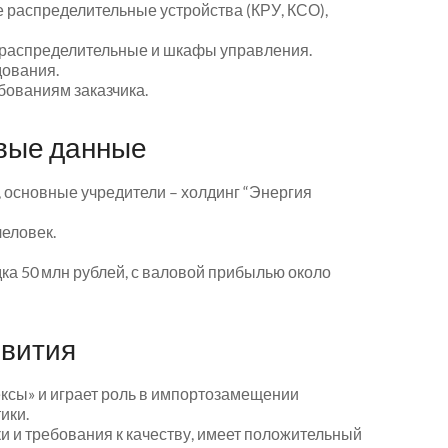
 распределительные устройства (КРУ, КСО),
ы распределительные и шкафы управления.
дования.
бованиям заказчика.
вые данные
, основные учредители – холдинг “Энергия
еловек.
ка 50 млн рублей, с валовой прибылью около
звития
ксы» и играет роль в импортозамещении
ики.
и и требования к качеству, имеет положительный