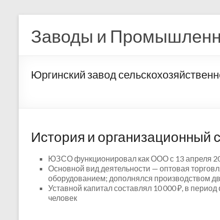
Перейти
к
Заводы и Промышленн
содержимому
Юргинский завод сельскохозяйствен
История и организационный с
ЮЗСО функционировал как ООО с 13 апреля 201
Основной вид деятельности — оптовая торговл
оборудованием; дополнялся производством дви
Уставной капитал составлял 10 000 ₽, в пери
человек