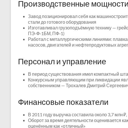
Производственные мощности
Завод позиционировал себя как машиностроит
стали до готового оборудования
Изготавливал грузоподъёмную технику — грей
ПЭ‑Ф‑1БМ, ПФ‑1)
Работал с металлургическими линиями: плавка,
насосов, двигателей и нефтепродуктовых агре
Персонал и управление
В период существования имел компактный шта
Конкурсным управляющим при ликвидации явл
собственником — Трохалев Дмитрий Сергееви
Финансовые показатели
В 2011 году выручка составила около 3,7 млн ₽,
Оборот за время деятельности оценивается как
оценённым как «отличный»