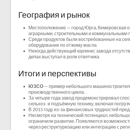
География и рынок
Местоположение — город Юрга, Кемеровская об
аграрными, строительными и коммунальными 
Среди продуктов были востребованные на сель
оборудование по отжиму масла
Некогда действующий юрлинкс завода отсутств
делах выступал в роли ответчика
Итоги и перспективы
ЮЗСО
— пример небольшого машиностроительн
производственного цикла.
За четыре года завод продемонстрировал спо
сельхоз- и подъёмную технику, включая погруз
В 2015 году из-за финансовых трудностей пре
Несмотря на технический потенциал, небольшо
ограничили развитие. Появляются возможност
через реструктуризацию или интеграцию с ре