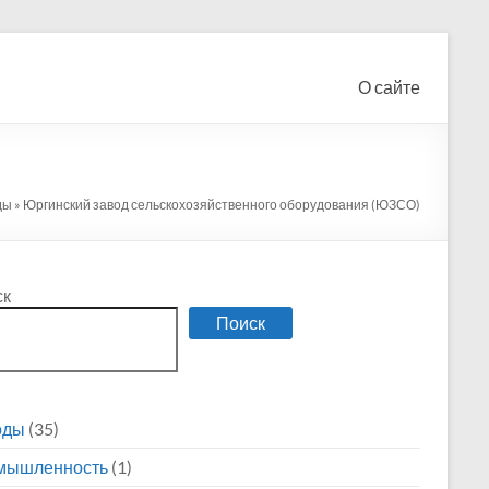
О сайте
ды
»
Юргинский завод сельскохозяйственного оборудования (ЮЗСО)
ск
Поиск
оды
(35)
мышленность
(1)