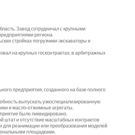
ласть. Завод сотрудничал с крупными
предприятиями региона
ских стройках погрузчики‑экскаваторы и
овал на крупных госконтрактах; в арбитражных
ого предприятия, созданного на базе полного
собность выпускать узкоспециализированную
чики и масло‑отжимные агрегаты.
дприятие было ликвидировано.
й штат и отсутствие масштабных контрактов
и для реанимации или преобразования моделей
гиональными площадками.