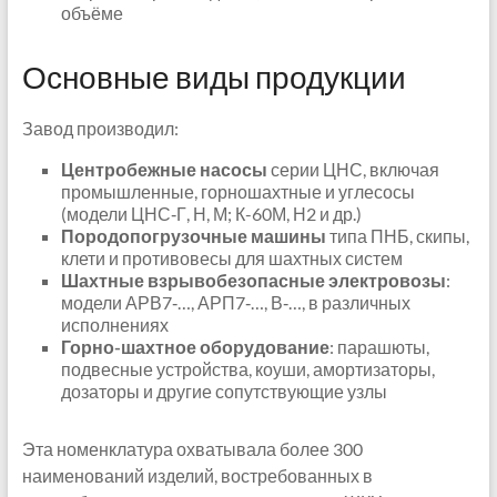
объёме
Основные виды продукции
Завод производил:
Центробежные насосы
серии ЦНС, включая
промышленные, горношахтные и углесосы
(модели ЦНС‑Г, Н, М; К-60М, Н2 и др.)
Породопогрузочные машины
типа ПНБ, скипы,
клети и противовесы для шахтных систем
Шахтные взрывобезопасные электровозы
:
модели АРВ7‑…, АРП7‑…, В‑…, в различных
исполнениях
Горно-шахтное оборудование
: парашюты,
подвесные устройства, коуши, амортизаторы,
дозаторы и другие сопутствующие узлы
Эта номенклатура охватывала более 300
наименований изделий, востребованных в