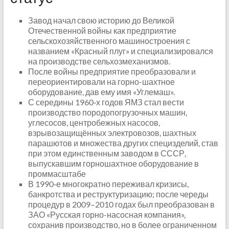
Завод начал свою историю до Великой
Отечественной войны как предприятие
сельскохозяйственного машиностроения с
названием «Красный плуг» и специализировался
на производстве сельхозмеханизмов.
После войны предприятие преобразовали и
переориентировали на горно-шахтное
оборудование, дав ему имя «Углемаш».
С середины 1960‑х годов ЯМЗ стал вести
производство породопогрузочных машин,
углесосов, центробежных насосов,
взрывозащищённых электровозов, шахтных
парашютов и множества других специзделий, став
при этом единственным заводом в СССР,
выпускавшим горношахтное оборудование в
проммасштабе
В 1990‑е многократно переживал кризисы,
банкротства и реструктуризацию; после череды
процедур в 2009–2010 годах был преобразован в
ЗАО «Русская горно-насосная компания»,
сохранив производство, но в более ограниченном