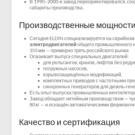
В 1990–2000‑е завод переориентировался, сох
габариты производства .
Производственные мощности
Сегодня ELDIN специализируется на серийном
электродвигателей
общего промышленного на
355 мм — примерно треть российского рынка
Осваивает выпуск специальных двигателей:
для рольгангов, кранов, лифтов без редук
погружных насосов,
взрывозащищённых модификаций,
комплектных приводов с частотными пр
синхронных генераторов для дизель‑ген
Есть опыт выпуска промышленных вентиляторо
Завод обладает литейным производством — чугу
80 кг — и оснащён автоматическими формово
Качество и сертификация