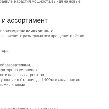
ранил и нарастил мощности, выйдя на новые
 и ассортимент
 производстве
асинхронных
значения с размерами оси вращения от 71 до
тора,
еобразователями,
ераторных установок
в и насосных агрегатов
нное литьё станин до 1 400 кг и сплавное до
чными линиями