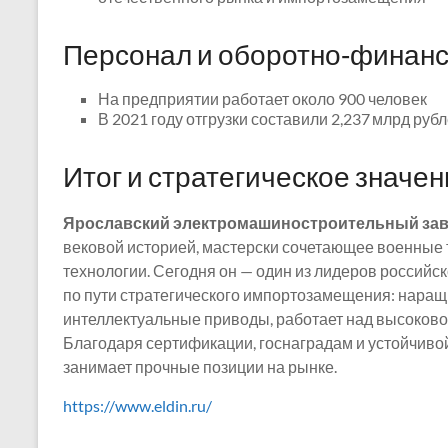
Персонал и оборотно‑финанс
На предприятии работает около 900 человек
В 2021 году отгрузки составили 2,237 млрд рубл
Итог и стратегическое значе
Ярославский электромашиностроительный заво
вековой историей, мастерски сочетающее военные 
технологии. Сегодня он — один из лидеров российс
по пути стратегического импортозамещения: наращ
интеллектуальные приводы, работает над высоково
Благодаря сертификации, госнаградам и устойчивой
занимает прочные позиции на рынке.
https://www.eldin.ru/