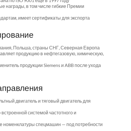
на по ISO 9001 ещё в 1997 году
е награды, в том числе гибкие Премии
дартам, имеет сертификаты для экспорта
ирование
мания, Польша, страны СНГ, Северная Европа
авляет продукцию в нефтегазовую, химическую,
менитель продукции Siemens и ABB после ухода
аправления
ьтный двигатель и тяговый двигатель для
 встроенной системой частотного и
ие номенклатуры спецмашин — под потребности