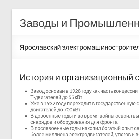
Перейти
к
Заводы и Промышленн
содержимому
Ярославский электромашиностроител
История и организационный с
Завод основан в 1928 году как часть концесс
Т‑двигателей до 55 кВт
Уже в 1932 году переходит в государственную
двигателей до 700 кВт
В довоенные годы и во время войны освоил вы
снарядов и оборудования для фронта
В послевоенные годы накопил богатый опыт се
более миллиона электродвигателей, утюгов и 