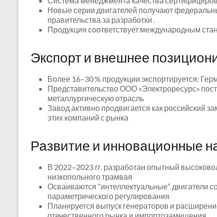
Система менеджмента качества сертифицирова
Новые серии двигателей получают федеральны
правительства за разработки .
Продукция соответствует международным стан
Экспорт и внешнее позицион
Более 16–30 % продукции экспортируется: Гер
Представительство ООО «Электроресурс» пост
металлургическую отрасль
Завод активно продвигается как российский за
этих компаний с рынка
Развитие и инновационные н
В 2022–2023 гг. разработан опытный высоковол
низкопольного трамвая
Осваиваются “интеллектуальные” двигатели со
параметрического регулирования
Планируется выпуск генераторов и расширен
отечественного рынка и импортозамещения