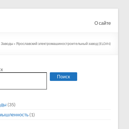
О сайте
»
Заводы
»
Ярославский электромашиностроительный завод (ELDIN)
ск
Поиск
оды
(35)
мышленность
(1)